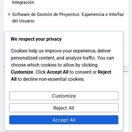
Integración
Software de Gestión de Proyectos: Experiencia e Interfaz
del Usuario
Software de Gestión de Proyectos: Funciones de
We respect your privacy
Gestión de Tareas
Cookies help us improve your experience, deliver
Software de Gestión de Proyectos: Herramientas de
personalized content, and analyze traffic. You can
Colaboración
choose which cookies to allow by clicking
Customize
. Click
Accept All
to consent or
Reject
All
to decline non-essential cookies.
Archivos
Customize
December 2025
Reject All
November 2025
Accept All
October 2025