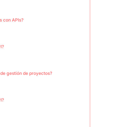
s con APIs?
I?
e de gestión de proyectos?
I?