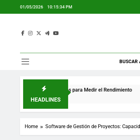
Skip
01/05/2026
10:15:35 PM
to
content
BUSCAR 
as de Reportes para Medir el Rendimiento
Sof
5 M
HEADLINES
Home
Software de Gestión de Proyectos: Capacid