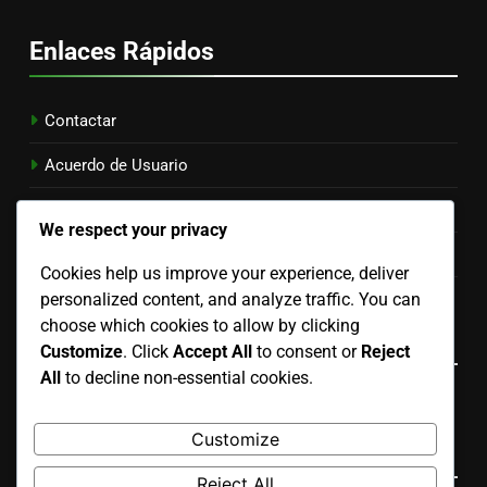
Enlaces Rápidos
Contactar
Acuerdo de Usuario
Acerca de
We respect your privacy
Tu privacidad
Cookies help us improve your experience, deliver
Preferencias de Cookies
personalized content, and analyze traffic. You can
choose which cookies to allow by clicking
Language
Customize
. Click
Accept All
to consent or
Reject
All
to decline non-essential cookies.
Spanish
▾
Customize
Buscar
Reject All